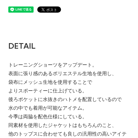
BLACK / 3
9,900円(税900円)
在庫：1
BLACK / 4
DETAIL
9,900円(税900円)
SOLD OUT
トレーニングショーツをアップデート。
BURGUNDY / 2
表面に張り感のあるポリエステル生地を使用し、
9,900円(税900円)
袋布にメッシュ生地を使用することで
SOLD OUT
よりスポーティーに仕上げている。
後ろポケットに水抜きのハトメを配置しているので
BURGUNDY / 3
水の中でも着用が可能なアイテム。
9,900円(税900円)
今季は両脇を配色仕様にしている。
SOLD OUT
同素材を使用したジャケットはもちろんのこと、
他のトップスに合わせても良しの汎用性の高いアイテ
NAVY / 3