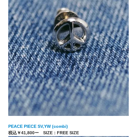
PEACE PIECE SV,YW (combi)
税込￥41,800ー SIZE：FREE SIZE