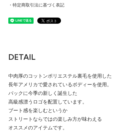
・特定商取引法に基づく表記
BLUE / 3
8,250円(税750円)
DETAIL
SOLD OUT
中肉厚のコットンポリエステル裏毛を使用した
BLUE / 4
長年アメリカで愛されているボディーを使用。
8,250円(税750円)
バックに今季の新しく誕生した
SOLD OUT
高級感漂うロゴを配置しています。
BLUE / 5
ブート感を楽しむというか
8,250円(税750円)
ストリートならではの楽しみ方が味わえる
SOLD OUT
オススメのアイテムです。