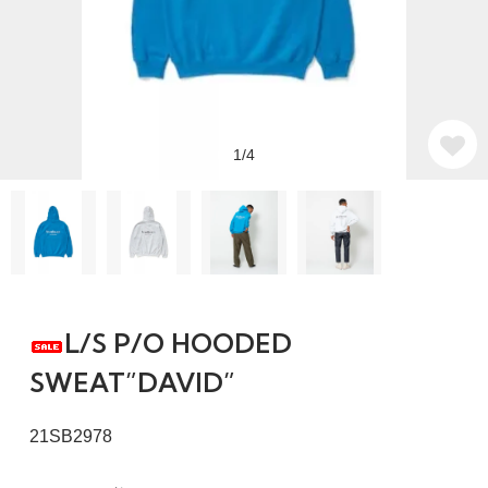
1/4
L/S P/O HOODED
SWEAT”DAVID”
21SB2978