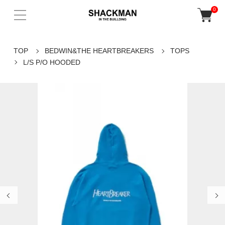
0
TOP
BEDWIN&THE HEARTBREAKERS
TOPS
L/S P/O HOODED