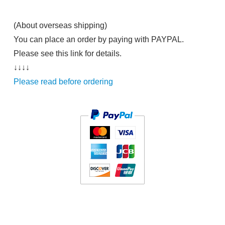
GRAY / 3
8,250円(税750円)
(About overseas shipping)
SOLD OUT
You can place an order by paying with PAYPAL.
Please see this link for details.
GRAY / 4
↓↓↓↓
8,250円(税750円)
Please read before ordering
在庫：1